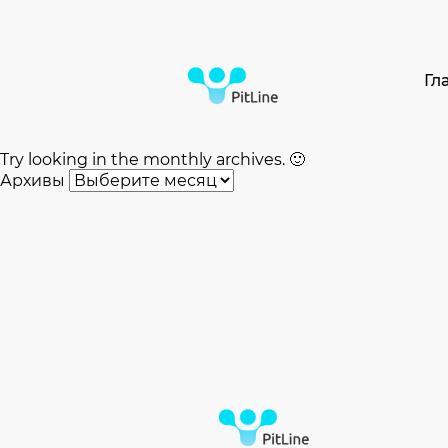
Oops! That page can’t be found.
It looks like nothing was found at this location. Maybe tr
Найти:
Гл
Most Used Categories
Рубрик нет
Архивы
Try looking in the monthly archives. 🙂
Архивы