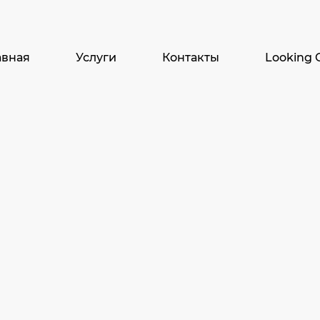
y one of the links below or a search?
авная
Услуги
Контакты
Looking 