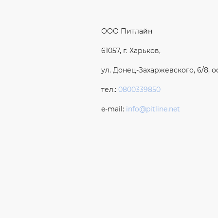
ООО Питлайн
61057, г. Харьков,
ул. Донец-Захаржевского, 6/8, о
тел.:
0800339850
e-mail:
info@pitline.net